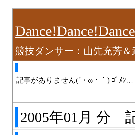
Dance!Dance!Dance
競技ダンサー：山先充芳＆
記事がありません(´・ω・｀) ｺﾞﾒﾝ…
2005年01月 分