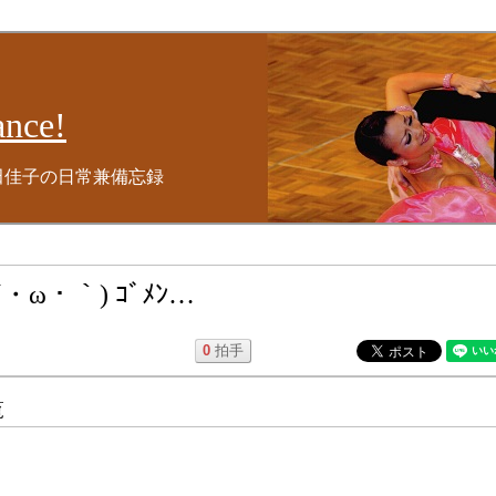
nce!
田佳子の日常兼備忘録
ω・｀) ｺﾞﾒﾝ…
0
拍手
覧