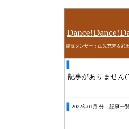
Dance!Dance!Da
競技ダンサー：山先充芳＆武
記事がありません(´・
2022年01月 分 記事一