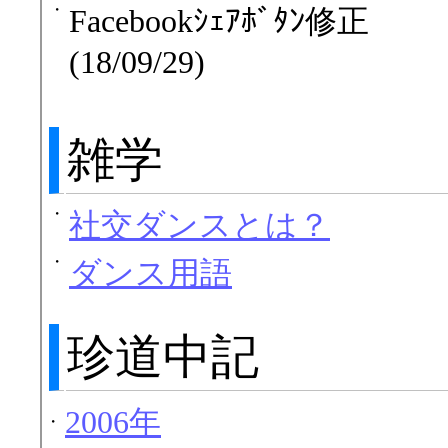
・
Facebookｼｪｱﾎﾞﾀﾝ修正
(18/09/29)
雑学
・
社交ダンスとは？
・
ダンス用語
珍道中記
2006年
・