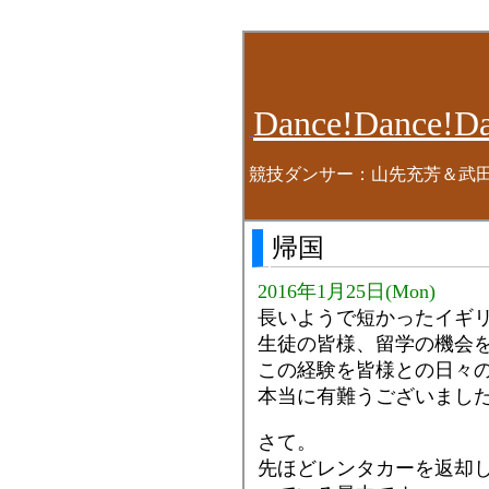
Dance!Dance!Da
競技ダンサー：山先充芳＆武
帰国
2016年1月25日(Mon)
長いようで短かったイギ
生徒の皆様、留学の機会
この経験を皆様との日々
本当に有難うございまし
さて。
先ほどレンタカーを返却