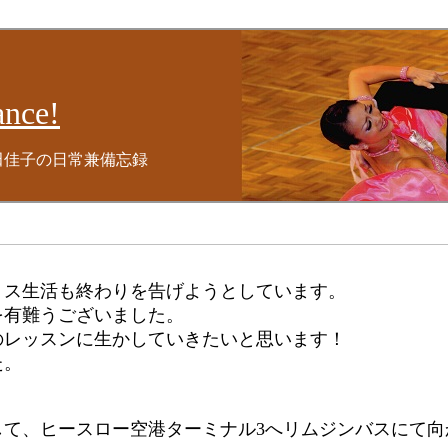
nce!
田佳子の日常兼備忘録
リス生活も終わりを告げようとしています。
を有難うございました。
のレッスンに生かしていきたいと思います！
た。
して、ヒースロー空港ターミナル3へリムジンバスにて向