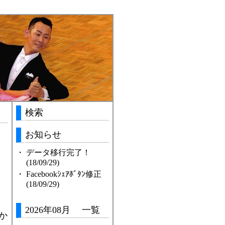
検索
お知らせ
・
データ移行完了！
(18/09/29)
・
Facebookｼｪｱﾎﾞﾀﾝ修正
(18/09/29)
2026年08月 一覧
か