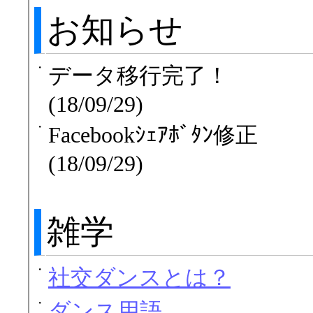
お知らせ
・
データ移行完了！
(18/09/29)
・
Facebookｼｪｱﾎﾞﾀﾝ修正
(18/09/29)
雑学
・
社交ダンスとは？
・
ダンス用語