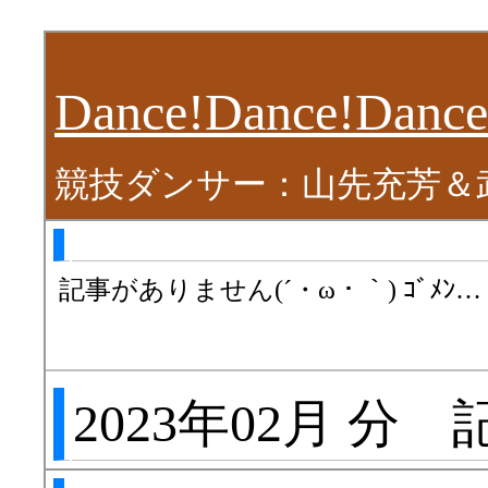
Dance!Dance!Dance
競技ダンサー：山先充芳＆
記事がありません(´・ω・｀) ｺﾞﾒﾝ…
2023年02月 分