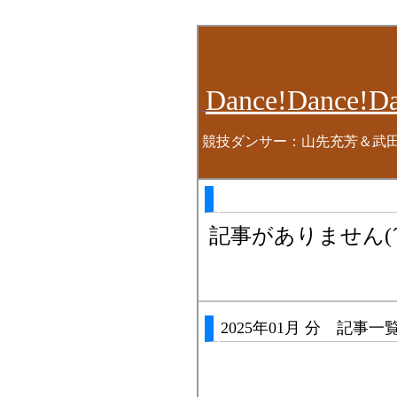
Dance!Dance!Da
競技ダンサー：山先充芳＆武
記事がありません(´・
2025年01月 分 記事一