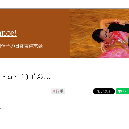
nce!
田佳子の日常兼備忘録
ω・｀) ｺﾞﾒﾝ…
0
拍手
覧