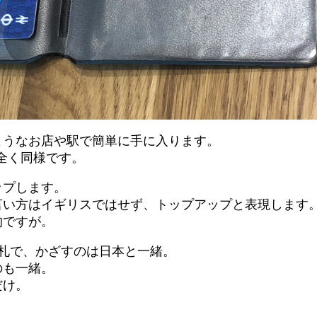
ようなお店や駅で簡単に手に入ります。
aと全く同様です。
ップします。
言い方はイギリスではせず、トップアップと表現します
的ですが。
だと改札で、かざすのは日本と一緒。
のも一緒。
だけ。