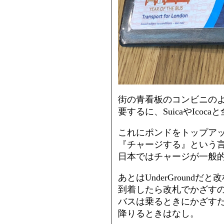
街の青看板のコンビニの
要するに、SuicaやIcoc
これにポンドをトップア
『チャージする』という
日本ではチャージが一般
あとはUnderGround
到着したら改札でかざす
バスは乗るときにかざす
降りるときはなし。