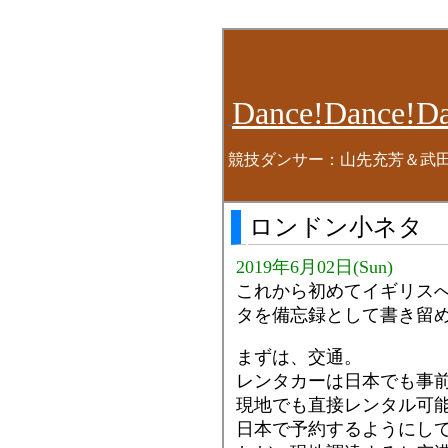
Dance!Dance!Da
競技ダンサー：山先充芳＆武
ロンドン小ネタ
2019年6月02日(Sun)
これから初めてイギリス
タを備忘録として書き留
まずは、交通。
レンタカーは日本でも事
現地でも直接レンタル可能
日本で予約するようにし