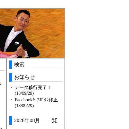
検索
お知らせ
ネ
・
データ移行完了！
(18/09/29)
・
Facebookｼｪｱﾎﾞﾀﾝ修正
(18/09/29)
2026年08月 一覧